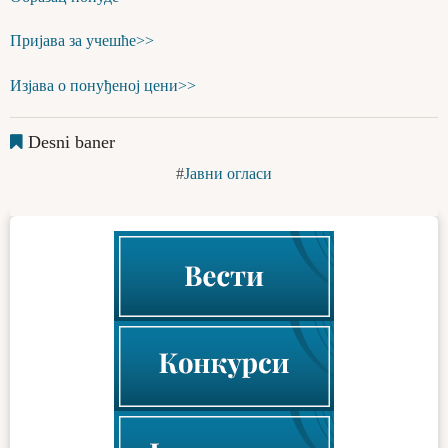
Пријава за учешће>>
Изјава о понуђеној цени>>
Desni baner
Јавни огласи