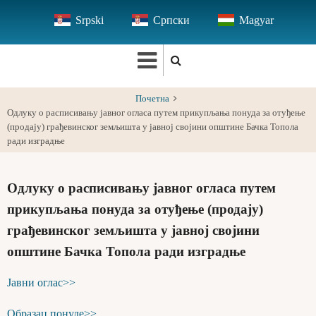
Skip
Srpski
Српски
Magyar
to
main
content
Почетна
Одлуку о расписивању јавног огласа путем прикупљања понуда за отуђење
(продају) грађевинског земљишта у јавној својини општине Бачка Топола
ради изградње
Одлуку о расписивању јавног огласа путем
прикупљања понуда за отуђење (продају)
грађевинског земљишта у јавној својини
општине Бачка Топола ради изградње
Јавни оглас>>
Образац понуде>>