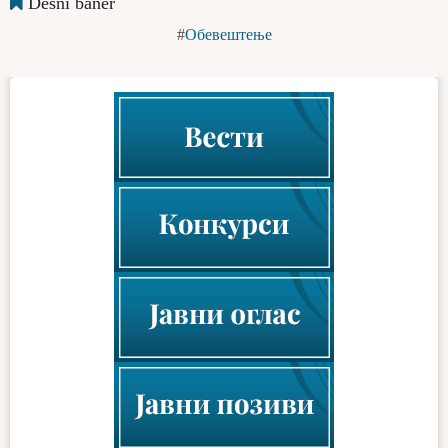
Desni baner
Обевештење