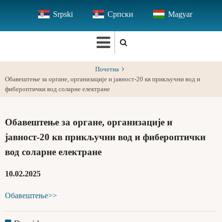
Skip
Srpski
Српски
Magyar
to
main
content
Почетна
Обавештење за органе, организације и јавност-20 кв прикључни вод и
фибероптички вод соларне електране
Обавештење за органе, организације и
јавност-20 кв прикључни вод и фибероптички
вод соларне електране
10.02.2025
Обавештење>>