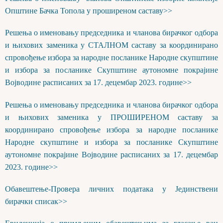
Општине Бачка Топола у проширеном саставу>>
Решења о именовању председника и чланова бирачког одбора
и њихових заменика у СТАЛНОМ саставу за координирано
спровођење избора за народне посланике Народне скупштине
и избора за посланике Скупштине аутономне покрајине
Војводине расписаних за 17. децембар 2023. године>>
Решења о именовању председника и чланова бирачког одбора
и њихових заменика у ПРОШИРЕНОМ саставу за
координирано спровођење избора за народне посланике
Народне скупштине и избора за посланике Скупштине
аутономне покрајине Војводине расписаних за 17. децембар
2023. године>>
Обавештење-Провера личних података у Јединствени
бирачки списак>>