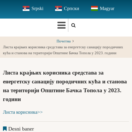
Skip
Srpski
Српски
Magyar
to
main
content
Почетна
Листа крајњих корисника средстава за енергетску санацију породичних
кућа и станова на територији Општине Бачка Топола у 2023. години
Листа крајњих корисника средстава за
енергетску санацију породичних кућа и станова
на територији Општине Бачка Топола у 2023.
години
Листа корисника>>
Desni baner