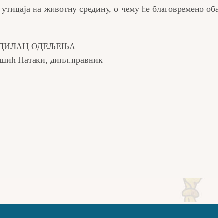
 утицаја на животну средину, о чему ће благовремено об
ДЕЉЕЊА
 дипл.правник