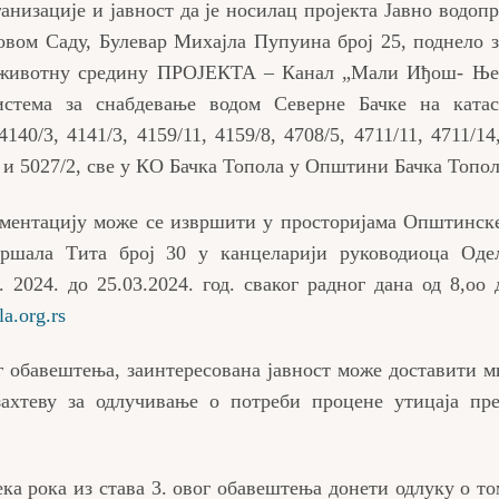
анизације и јавност да је носилац пројекта Јавно водоп
вом Саду, Булевар Михајла Пупуина број 25, поднело з
а животну средину ПРОЈЕКТА – Канал „Мали Иђош- Ње
стема за снабдевање водом Северне Бачке на катас
140/3, 4141/3, 4159/11, 4159/8, 4708/5, 4711/11, 4711/14
/2 и 5027/2, све у КО Бачка Топола у Општини Бачка Топол
ументацију може се извршити у просторијама Општинск
аршала Тита број 30 у канцеларији руководиоца Оде
 2024. до 25.03.2024. год. сваког радног дана од 8,оо 
a.org.rs
ог обавештења, заинтересована јавност може доставити
захтеву за одлучивање о потреби процене утицаја пр
ека рока из става 3. овог обавештења донети одлуку о то