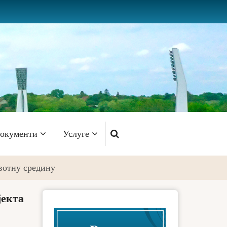
окументи
Услуге
вотну средину
јекта