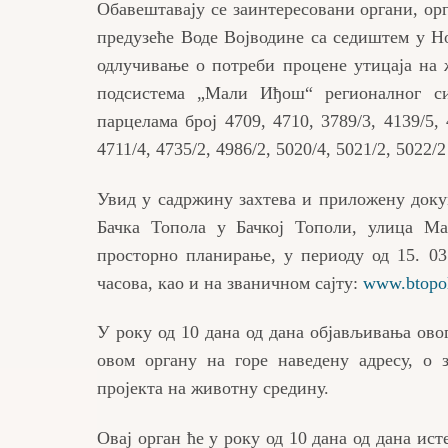
Обавештавају се заинтересовани органи, орг
предузеће Воде Војводине са седиштем у Но
одлучивање о потреби процене утицаја н
подсистема „Мали Иђош“ регионалног си
парцелама број 4709, 4710, 3789/3, 4139/5, 4
4711/4, 4735/2, 4986/2, 5020/4, 5021/2, 5022
Увид у садржину захтева и приложену док
Бачка Топола у Бачкој Тополи, улица М
просторно планирање, у периоду од 15. 03.
часова, као и на званичном сајту:
www.btopol
У року од 10 дана од дана објављивања ов
овом органу на горе наведену адресу, о 
пројекта на животну средину.
Овај орган ће у року од 10 дана од дана ист