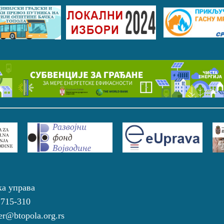
ка управа
 715-310
r@btopola.org.rs