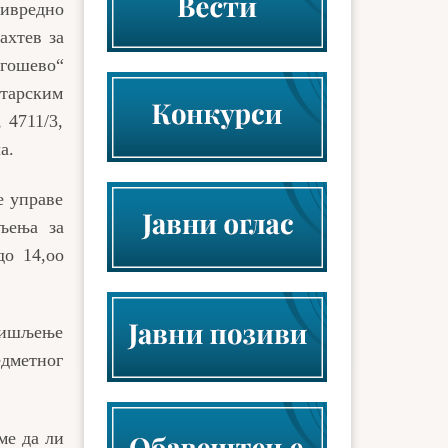
ривредно
ахтев за
гошево“
тарским
, 4711/3,
а.
е управе
љења за
до 14,оо
 мишљење
едметног
ме да ли