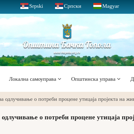
Srpski
Српски
Magyar
Локална самоуправа
Општинска управа
Д
за одлучивање о потреби процене утицаја пројекта на жи
 одлучивање о потреби процене утицаја про