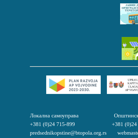
Локална самоуправа Општинс
+381 (0)24 715-899 +381 (0)24
predsednikopstine@btopola.org.rs webmaste