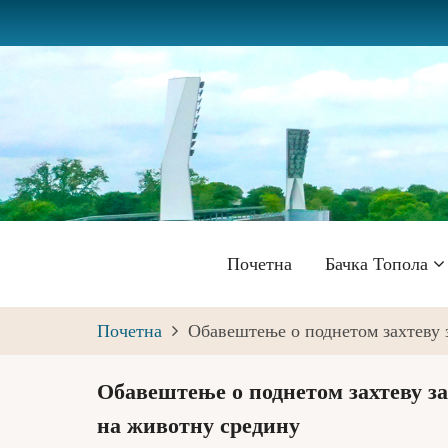
Skip
to
main
content
Главна
Почетна
Бачка Топола
навигација
Почетна
Обавештење о поднетом захтеву 
Обавештење о поднетом захтеву за
на животну средину