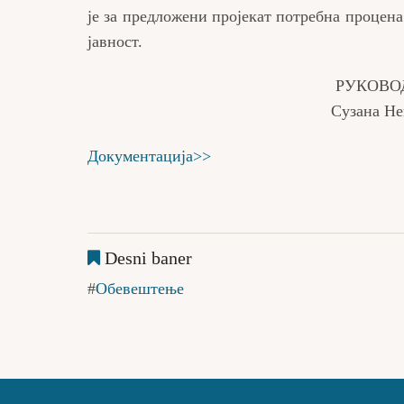
је за предложени пројекат потребна процена
јавност.
РУКОВОДИЛАЦ О
Сузана Нешић Патаки,
Документација>>
Desni baner
Обевештење