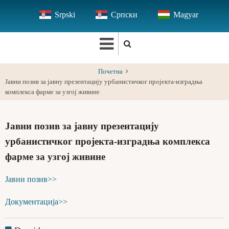
Skip
Srpski
Српски
Magyar
to
main
content
Почетна
Јавни позив за јавну презентацију урбанистичког пројекта-изградња
комплекса фарме за узгој живине
Јавни позив за јавну презентацију
урбанистичког пројекта-изградња комплекса
фарме за узгој живине
Јавни позив>>
Документација>>