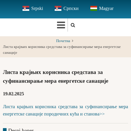
Skip
Srpski
Српски
Magyar
to
main
content
Почетна
Листа крајњих корисника средстава за суфинансирање мера енергетске
санације
Листа крајњих корисника средстава за
суфинансирање мера енергетске санације
19.02.2025
Листа крајњих корисника средстава за суфинансирање мера
енергетске санације породичних кућа и станова>>
Desni baner