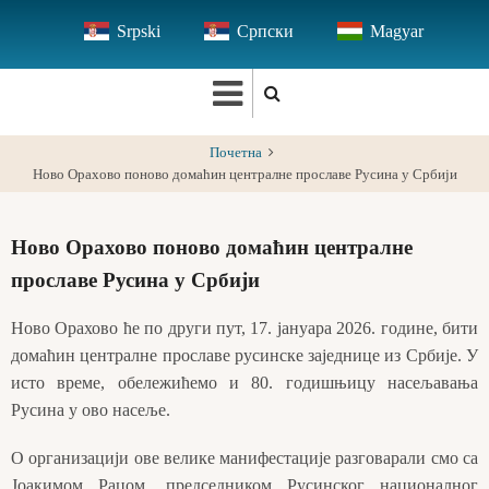
Skip
Srpski
Српски
Magyar
to
main
content
Почетна
Ново Орахово поново домаћин централне прославе Русина у Србији
Ново Орахово поново домаћин централне
прославе Русина у Србији
Ново Орахово ће по други пут, 17. јануара 2026. године, бити
домаћин централне прославе русинске заједнице из Србије. У
исто време, обележићемо и 80. годишњицу насељавања
Русина у ово насеље.
О организацији ове велике манифестације разговарали смо са
Јоакимом Рацом, председником Русинског националног