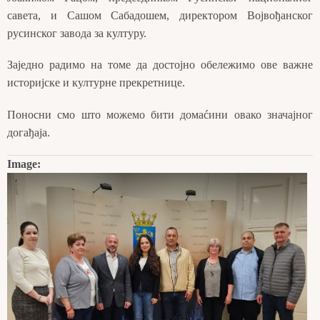
савета, и Сашом Сабадошем, директором Војвођанског
русинског завода за културу.
Заједно радимо на томе да достојно обележимо ове важне
историјске и културне прекретнице.
Поносни смо што можемо бити домаćини овако значајног
догађаја.
Image