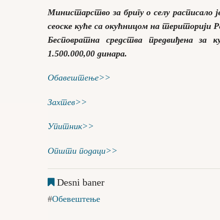
Министарство за бригу о селу расписало ј
сеоске куће са окућницом на територији Ре
Бесповратна средства предвиђена за к
1.500.000,00 динара.
Обавештење>>
Захтев>>
Упитник>>
Општи подаци>>
Desni baner
Обевештење