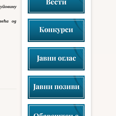
куповину
већа од