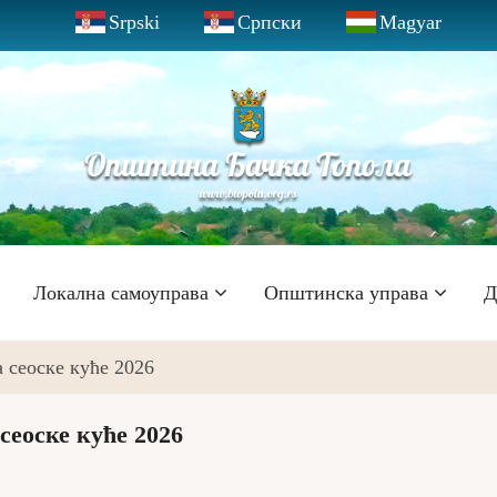
Srpski
Српски
Magyar
Локална самоуправа
Општинска управа
Д
 сеоске куће 2026
сеоске куће 2026