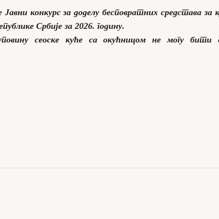
е Јавни конкурс за доделу бесповратних средстава за 
публике Србије за 2026. годину.
уповину сеоске куће са окућницом не могу бити 