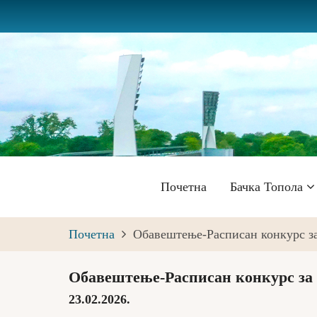
Skip
to
main
content
Главна
Почетна
Бачка Топола
навигација
Почетна
Обавештење-Расписан конкурс за
Обавештење-Расписан конкурс за 
23.02.2026.