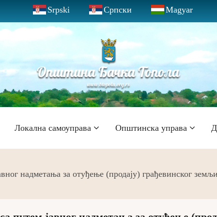
Srpski
Српски
Magyar
Локална самоуправа
Општинска управа
Д
авног надметања за отуђење (продају) грађевинског земљ