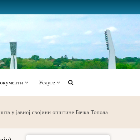
окументи
Услуге
ишта у јавној својини општине Бачка Топола