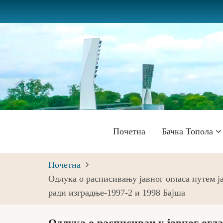
Skip
to
main
content
Главна
Почетна
Бачка Топола
навигација
Почетна
Одлука о расписивању јавног огласа путем ј
ради изградње-1997-2 и 1998 Бајша