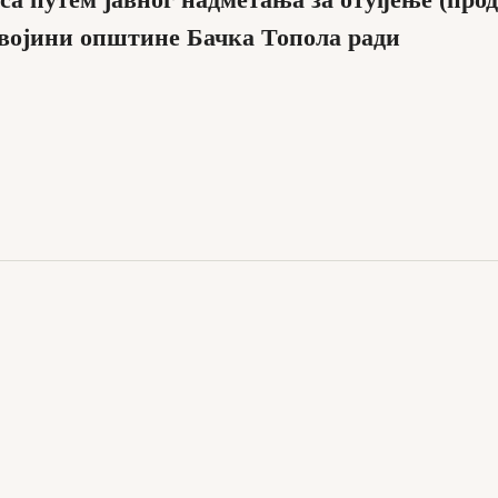
са путем јавног надметања за отуђење (прод
својини општине Бачка Топола ради