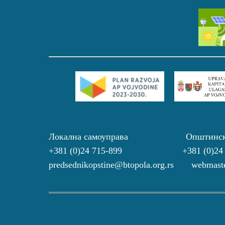
Локална самоуправа Општинс
+381 (0)24 715-899 +381 (0)24
predsednikopstine@btopola.org.rs webmaste