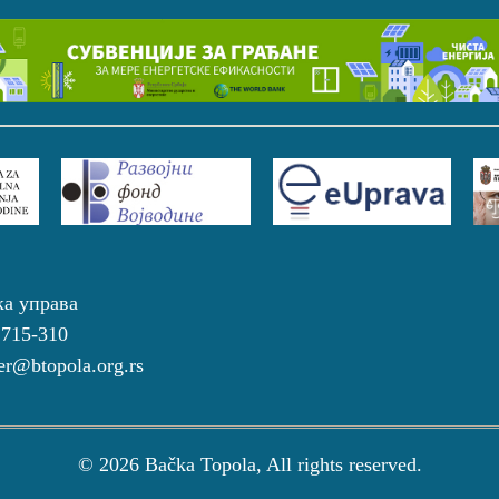
ка управа
 715-310
r@btopola.org.rs
© 2026 Bačka Topola, All rights reserved.