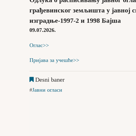
Одлука о расписивању јавног огла
грађевинског земљишта у јавној 
изградње-1997-2 и 1998 Бајша
09.07.2026.
Оглас>>
Пријава за учешће>>
Desni baner
Јавни огласи