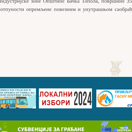
индустријске зоне Општине Бачка Топола, површине 35
у потпуности опремљене повезним и унутрашњом саобра