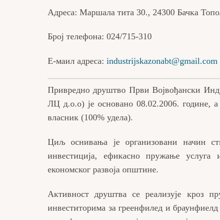
Адреса: Маршала тита 30., 24300 Бачка Топо
Број телефона: 024/715-310
Е-маил адреса:
industrijskazonabt@gmail.com
Привредно друштво Први Војвођански Инду
ЛЦ д.о.о) је основано 08.02.2006. године, 
власник (100% удела).
Циљ оснивања је организовани начин ст
инвестиција, ефикасно пружање услуга 
економског развоја општине.
Активност друштва се реализује кроз п
инвеститорима за греенфилед и браунфиелд 