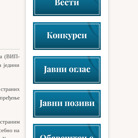
ла (ВИП-
а једини
страних
пређење
страним
себно на