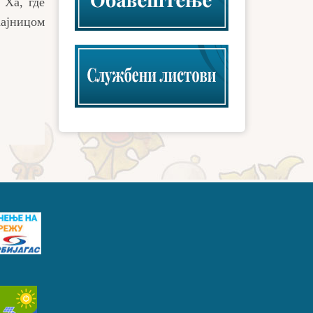
 Ха, где
ћајницом