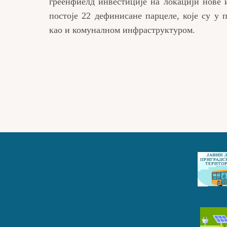
греенфиелд инвестиције на локацији нове 
постоје 22 дефинисане парцеле, које су 
као и комуналном инфраструктуром.