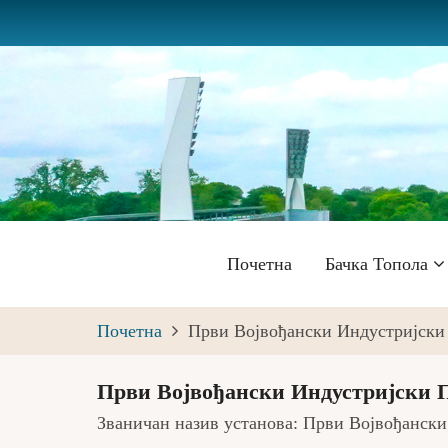
Skip
to
main
content
Главна
Почетна
Бачка Топола
навигација
Почетна
Први Војвођански Индустријски
Први Војвођански Индустријски П
Званичан назив установа: Први Војвођански