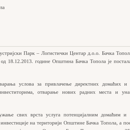
ла
стријски Парк – Логистички Центар д.о.о. Бачка Топо
а од 18.12.2013. године Општина Бачка Топола је постал
варања услова за привлачење директних домаћих и 
инвеститорима, отварање нових радних места и уна
ружање свих врста услуга потенцијалним домаћим и 
инвестиције на територији Општине Бачка Топола, а по