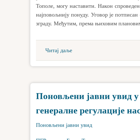
Тополе, могу наставити. Након спроведено
најповољнију понуду. Уговор је потписан 
зграду. Међутим, према њиховим плановим
Читај даље
Поновљени јавни увид у
генералне регулације на
Поновљени јавни увид