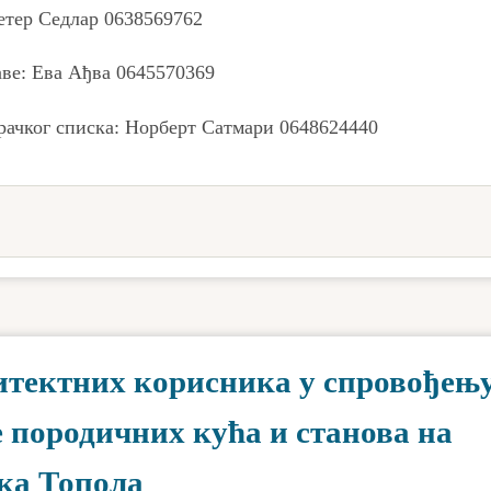
етер Седлар 0638569762
ве: Ева Ађва 0645570369
рачког списка: Норберт Сатмари 0648624440
дитектних корисника у спровођењ
е породичних кућа и станова на
ка Топола