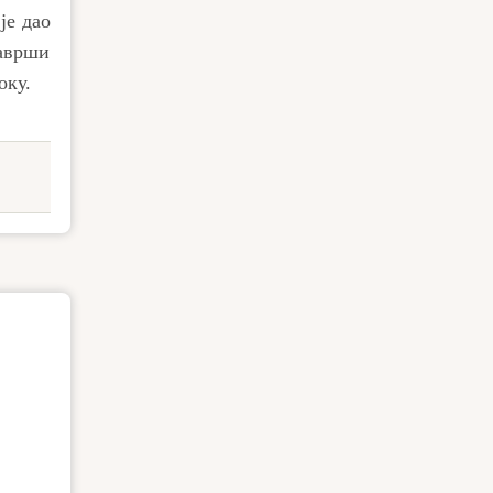
је дао
заврши
оку.