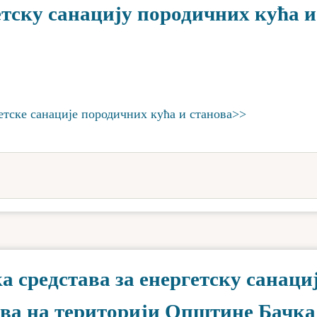
тску санацију породичних кућа и
етске санације породичних кућа и станова>>
 средстава за енергетску санаци
ова на територији Општине Бачка