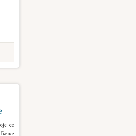
е
оје се
 Бачке