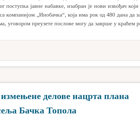
г поступка јавне набавке, изабран је нови извођач који 
са компанијом „Инобачка“, која има рок од 480 дана да 
а, уговором преузете послове могу да заврше у краћем р
 измењене делове нацрта плана
сеља Бачка Топола