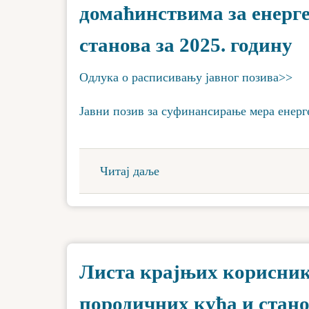
домаћинствима за енерге
станова за 2025. годину
Одлука о расписивању јавног позива>>
Јавни позив за суфинансирање мера енерг
Читај даље
Листа крајњих корисника
породичних кућа и стан