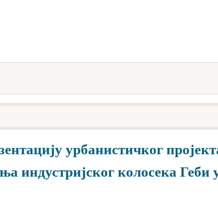
езентацију урбанистичког пројект
ња индустријског колосека Геби 