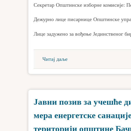
Секретар Општинске изборне комисије: П
Дежурно лице писарнице Општинске упра
Лице задужено за вођење Јединственог би
Читај даље
Јавни позив за учешће 
мера енергетске санациј
територији општине Бач