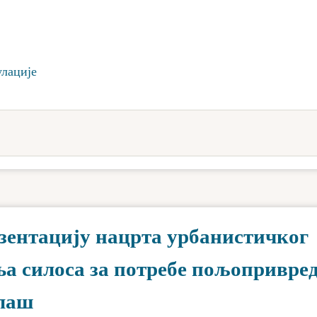
улације
езентацију нацрта урбанистичког
ња силоса за потребе пољопривре
алаш