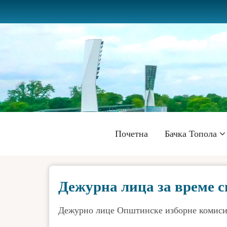
Skip
to
main
content
Главна
Почетна
Бачка Топола
навигација
Дежурна лица за време 
Дежурно лице Општинске изборне комиси