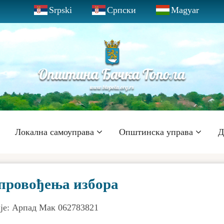
Srpski
Српски
Magyar
Локална самоуправа
Општинска управа
Д
спровођења избора
је: Арпад Мак 062783821