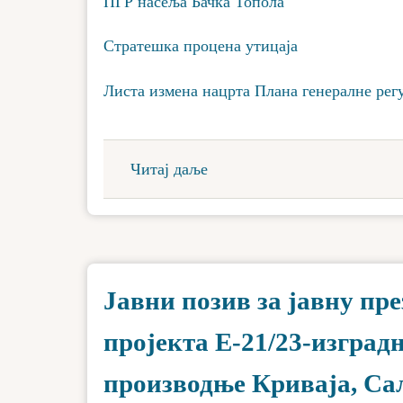
ПГР насеља Бачка Топола
Стратешка процена утицаја
Листа измена нацрта Плана генералне рег
Читај даље
Јавни позив за јавну пр
пројекта Е-21/23-изград
производње Криваја, С