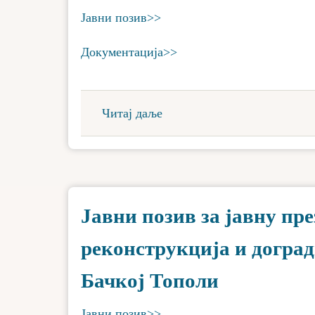
Јавни позив>>
Документација>>
Читај даље
Јавни позив за јавну пр
реконструкција и доград
Бачкој Тополи
Јавни позив>>