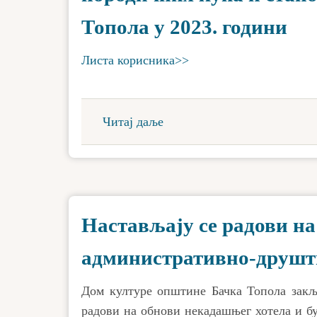
Топола у 2023. години
Листа корисника>>
Читај даље
Настављају се радови на
административно-друштв
Дом културе општине Бачка Топола закљу
радови на обнови некадашњег хотела и б