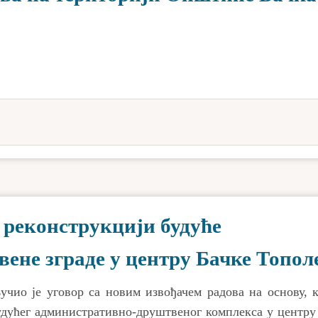
 реконструкцији будуће
ене зграде у центру Бачке Топол
чио је уговор са новим извођачем радова на основу, к
удућег административно-друштвеног комплекса у центру