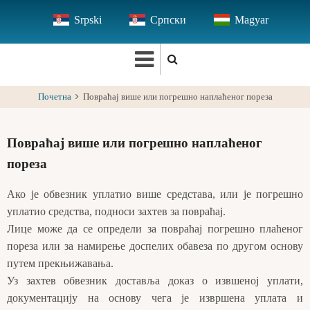
Skip
Srpski
Српски
Magyar
to
main
content
Почетна
Повраћај више или погрешно наплаћеног пореза
Повраћај више или погрешно наплаћеног
пореза
Ако је обвезник уплатио више средстава, или је погрешно
уплатио средства, подноси захтев за повраћај.
Лице може да се определи за повраћај погрешно плаћеног
пореза или за намирење доспелих обавеза по другом основу
путем прекњижавања.
Уз захтев обвезник доставља доказ о извшеној уплати,
документацију на основу чега је извршена уплата и