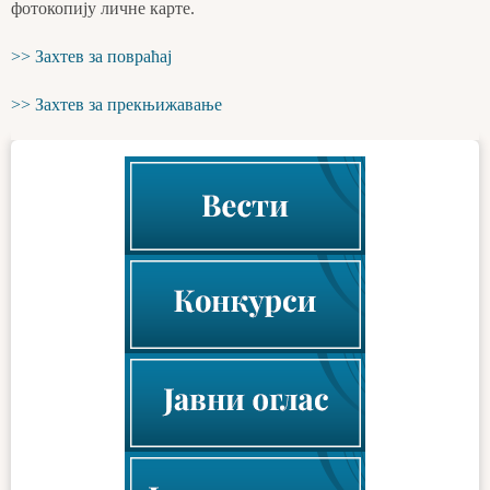
фотокопију личне карте.
>> Захтев за повраћај
>> Захтев за прекњижавање