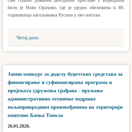
Ове године домaћин централне прослaве у Војводини
било је Ново Орахово, где је уједно обележенa и 80.
годишњицa нaсeљaвaњa Русинa у ово нaсeље.
Читај даље
Јавни конкурс за доделу буџетских средстава за
финансирање и суфинансирање програма и
пројеката удружења грађана - пружање
административно-техничке подршке
пољопривредним произвођачима на територији
општине Бачка Топола
26.01.2026.