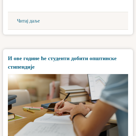
Читај даље
И ове године ће студенти добити општинске
стипендије