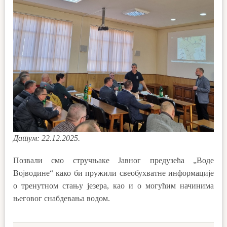
Датум: 22.12.2025.
Позвали смо стручњаке Јавног предузећа „Воде
Војводине“ како би пружили свеобухватне информације
о тренутном стању језера, као и о могућим начинима
његовог снабдевања водом.