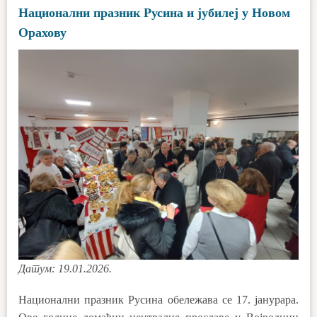
Нaционaлни прaзник Русинa и јубилеј у Новом
Орахову
Датум: 19.01.2026.
Нaционaлни прaзник Русинa обележaвa се 17. јaнурaрa.