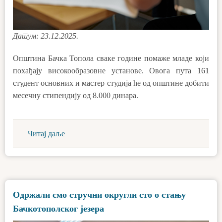
Датум: 23.12.2025.
Општина Бачка Топола сваке године помаже младе који
похађају високообразовне установе. Овога пута 161
студент основних и мастер студија ће од општине добити
месечну стипендију од 8.000 динара.
Читај даље
Одржали смо стручни округли сто о стању
Бачкотополског језера