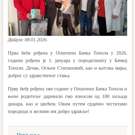
Датум: 08.01.2026.
Прва беба рођена у Општини Бачка Топола у 2026.
години рођена је 1. јануара у породилишту у Бачкој
Тополи. Дечак, Огњен Стипановић, као и његова мајка,
доброг су здравственог стања.
Прву бебу рођену ове године у Општини Бачка Топола и
њене родитеље даривали смо износом од 100 хиљада
динара, као и цвећем. Овим путем срдачно честитамо
породици и желимо им добро здравље!
Читај даље